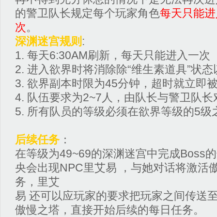
的警卫队长规定每个玩家角色
每天只能进
次
。
深渊迷宫规则
:
1. 每天6:30AM刷新，每天只能进入一次
2. 进入欲界时将消除除“维生素道具”状态以
3. 欲界副本时限为45分钟，超时就立即
4. 队伍要求为2~7人，由队长与警卫队
5. 所有队员的等级必须在欲界等级的5
后续任务
：
在等级为49~69的深渊迷宫中完成Bos
央会出现NPC里艾易 ，与她对话将激活
务，里艾
易 还可以应玩家的要求把玩家之间传送
傲慢之塔，直接开始后续的每日任务。