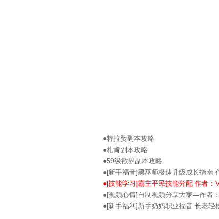
玩家攻略
●特拉赞副本攻略
●札肯副本攻略
●59级欲界副本攻略
●[新手福音]黑巫师极速升级成长指南 
●[技能学习]霸主平民技能分配 作者：Vog
●[视频心情]自制视频分享大家—作者：
●[新手福利]新手奶妈职业福音 长老轻