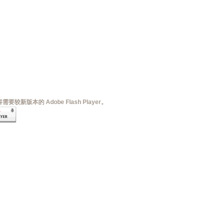
较新版本的 Adobe Flash Player。