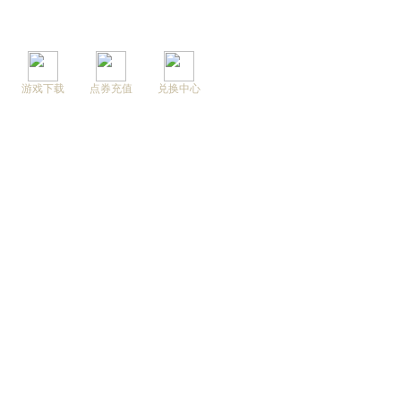
游戏下载
点券充值
兑换中心