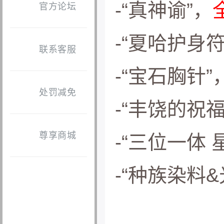
-“真神谕”，
官方论坛
-“夏哈护身符
联系客服
-“宝石胸针”
处罚减免
-“丰饶的祝福
尊享商城
-“三位一体 
-“种族染料