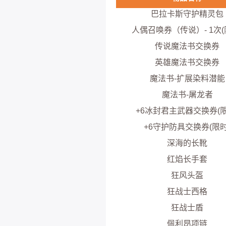
巴拉卡斯守护精灵包
人偶召唤券（传说）- 1次(
传说魔法书交换券
英雄魔法书交换券
魔法书-扩展染料潜能
魔法书-屠龙者
+6冰封君主武器交换券(限
+6守护防具交换券(限时
深海的长靴
红焰长手套
狂风头盔
狂战士西格
狂战士盾
佩利昂项链