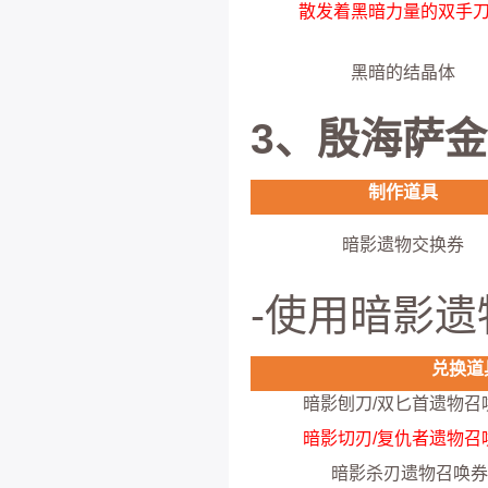
散发着黑暗力量的双手
黑暗的结晶体
3、殷海萨
制作道具
暗影遗物交换券
-使用暗影遗
兑换道
暗影刨刀/双匕首遗物召唤
暗影切刃/复仇者遗物召唤
暗影杀刃遗物召唤券-