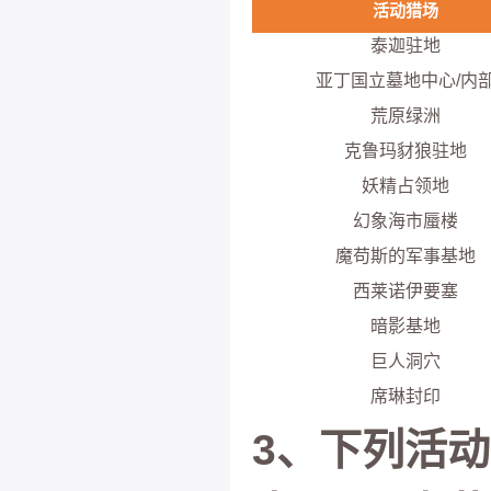
活动猎场
泰迦驻地
亚丁国立墓地中心/内
荒原绿洲
克鲁玛豺狼驻地
妖精占领地
幻象海市蜃楼
魔苟斯的军事基地
西莱诺伊要塞
暗影基地
巨人洞穴
席琳封印
3、下列活动