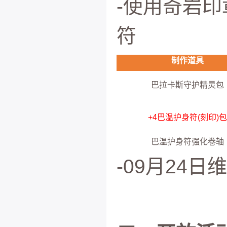
-使用奇岩
符
制作道具
巴拉卡斯守护精灵包
+4巴温护身符(刻印)包
巴温护身符强化卷轴
-09月24